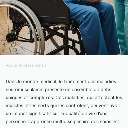
Accueil
›
Professionnels
PROFESSIONNELS
Quelles sont les meilleures
Dans le monde médical, le traitement des maladies
neuromusculaires présente un ensemble de défis
pratiques pour la gestion des
uniques et complexes. Ces maladies, qui affectent les
soins des patients atteints de
muscles et les nerfs qui les contrôlent, peuvent avoir
maladies neuromusculaires?
un impact significatif sur la qualité de vie d’une
personne. L’approche multidisciplinaire des soins est
Clément
•
6 octobre 2024
•
5 min de lecture