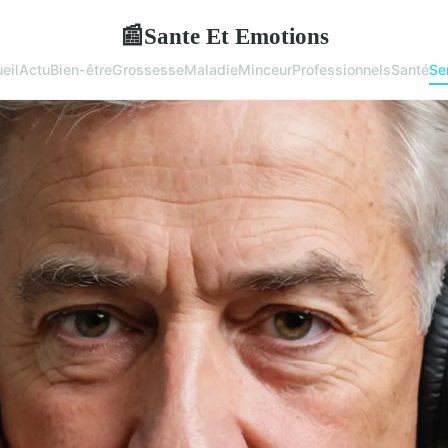
Sante Et Emotions
📰
eil
Actu
Bien-être
Grossesse
Maladie
Minceur
Professionnels
Santé
Se