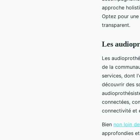
approche holisti
Clément
•
28 avril 2025
•
7 min de lecture
Optez pour une s
transparent.
Les audiopr
Les audioprothés
de la communaut
services, dont l
découvrir des s
audioprothésiste
connectées, com
connectivité et 
Bien
non loin d
approfondies et 