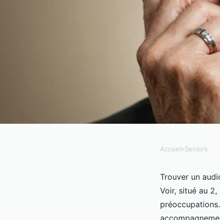
Accueil
›
Seniors
SENIORS
Audioprothésiste à ve
Trouver un audi
Voir, situé au 2
services disponibles
préoccupations.
accompagnement