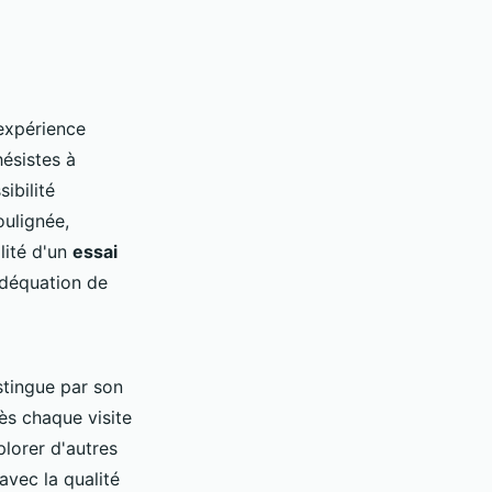
 expérience
ésistes à
ibilité
oulignée,
lité d'un
essai
'adéquation de
stingue par son
ès chaque visite
plorer d'autres
avec la qualité