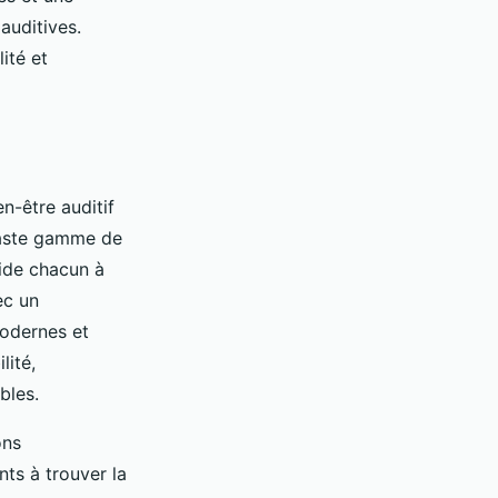
auditives.
ité et
n-être auditif
vaste gamme de
aide chacun à
ec un
modernes et
lité,
bles.
ons
nts à trouver la