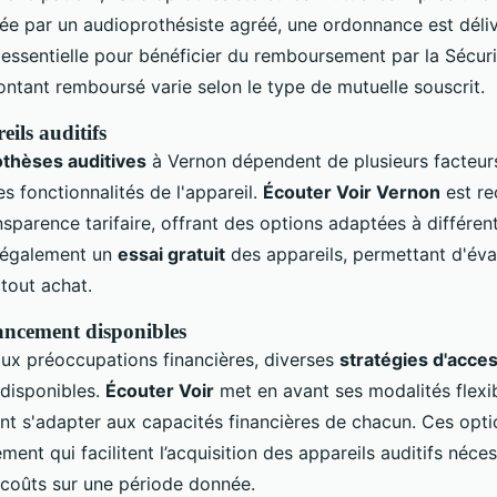
ée par un audioprothésiste agréé, une ordonnance est déliv
essentielle pour bénéficier du remboursement par la Sécurit
ontant remboursé varie selon le type de mutuelle souscrit.
ils auditifs
othèses auditives
à Vernon dépendent de plusieurs facteurs
es fonctionnalités de l'appareil.
Écouter Voir Vernon
est re
nsparence tarifaire, offrant des options adaptées à différen
 également un
essai gratuit
des appareils, permettant d'éval
 tout achat.
ancement disponibles
ux préoccupations financières, diverses
stratégies d'access
disponibles.
Écouter Voir
met en avant ses modalités flexi
t s'adapter aux capacités financières de chacun. Ces opti
ment qui facilitent l’acquisition des appareils auditifs néce
s coûts sur une période donnée.