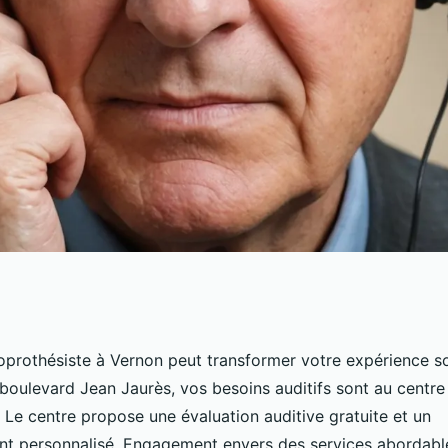
rnon : adresse et
oprothésiste à Vernon peut transformer votre expérience s
, boulevard Jean Jaurès, vos besoins auditifs sont au centr
 Le centre propose une évaluation auditive gratuite et un
 personnalisé. Engagement envers des services abordable