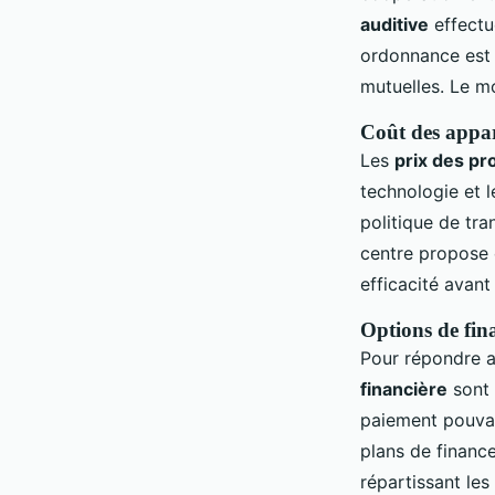
auditive
effectu
ordonnance est 
mutuelles. Le m
Coût des appare
Les
prix des pr
technologie et l
politique de tra
centre propose
efficacité avant
Options de fin
Pour répondre a
financière
sont 
paiement pouvan
plans de finance
répartissant le