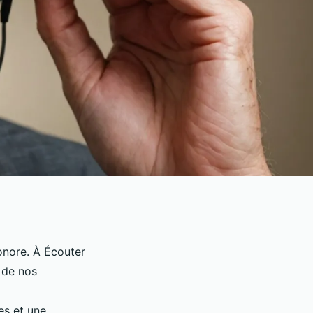
onore. À Écouter
e de nos
s et une