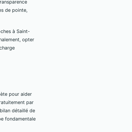
 transparence
es de pointe,
oches à Saint-
inalement, opter
 charge
te pour aider
gratuitement par
ilan détaillé de
ape fondamentale