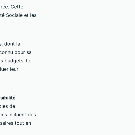
rée. Cette
é Sociale et les
, dont la
connu pour sa
ts budgets. Le
uer leur
ibilité
bles de
ons incluent des
ssaires tout en