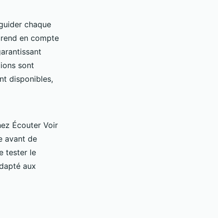
guider chaque
e prend en compte
garantissant
tions sont
nt disponibles,
ez Écouter Voir
ue avant de
 tester le
adapté aux