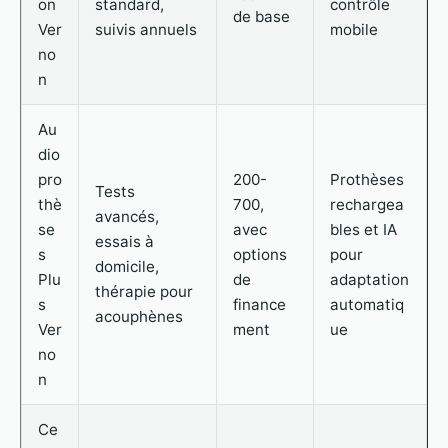
on
standard,
contrôle
de base
Ver
suivis annuels
mobile
no
n
Au
dio
pro
200-
Prothèses
Tests
thè
700,
rechargea
avancés,
se
avec
bles et IA
essais à
s
options
pour
domicile,
Plu
de
adaptation
thérapie pour
s
finance
automatiq
acouphènes
Ver
ment
ue
no
n
Ce