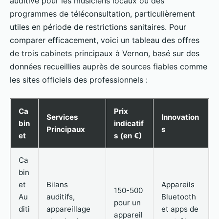
auditive pour les musiciens locaux ou des
programmes de téléconsultation, particulièrement
utiles en période de restrictions sanitaires. Pour
comparer efficacement, voici un tableau des offres
de trois cabinets principaux à Vernon, basé sur des
données recueillies auprès de sources fiables comme
les sites officiels des professionnels :
Ca
Prix
Services
Innovation
bin
indicatif
Principaux
s
et
s (en €)
Ca
bin
et
Bilans
Appareils
150-500
Au
auditifs,
Bluetooth
pour un
diti
appareillage
et apps de
appareil