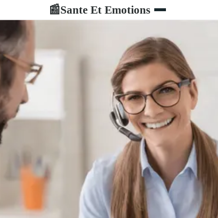
Sante Et Emotions
📰