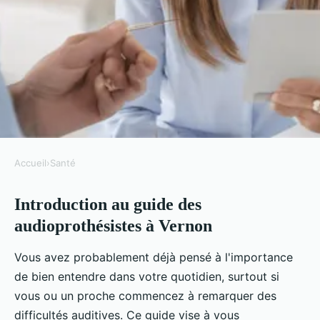
Accueil
›
Santé
SANTÉ
Introduction au guide des
Guide des audioprothésistes à
audioprothésistes à Vernon
vernon : coordonnées et offres
Vous avez probablement déjà pensé à l'importance
Clément
•
2 juillet 2025
•
9 min de lecture
de bien entendre dans votre quotidien, surtout si
vous ou un proche commencez à remarquer des
difficultés auditives. Ce guide vise à vous